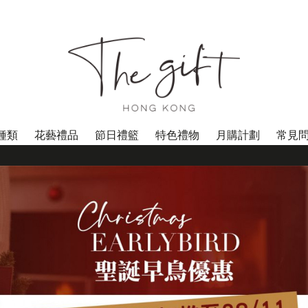
種類
花藝禮品
節日禮籃
特色禮物
月購計劃
常見
**