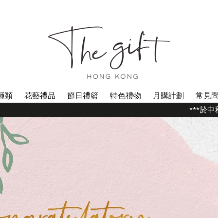
種類
花藝禮品
節日禮籃
特色禮物
月購計劃
常見
***於中秋節期