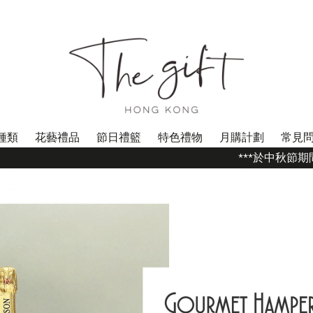
種類
花藝禮品
節日禮籃
特色禮物
月購計劃
常見
***於中秋節期間 (