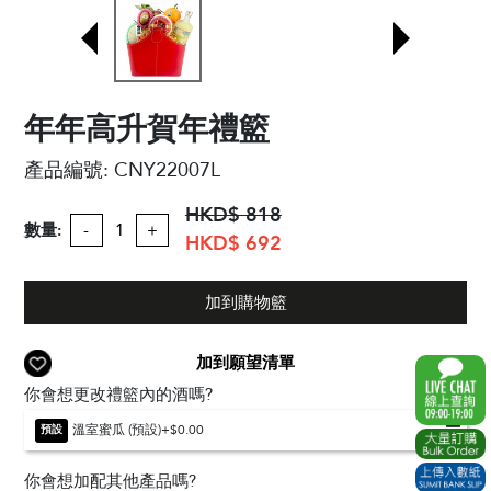
年年高升賀年禮籃
產品編號:
CNY22007L
HKD$ 818
數量:
-
+
HKD$ 692
加到購物籃
加到願望清單
你會想更改禮籃內的酒嗎?
溫室蜜瓜 (預設)
+$0.00
預設
你會想加配其他產品嗎?