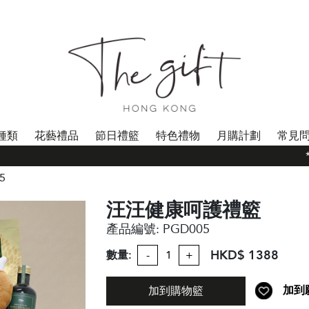
種類
花藝禮品
節日禮籃
特色禮物
月購計劃
常見
**
5
汪汪健康呵護禮籃
產品編號:
PGD005
HKD$ 1388
數量:
-
+
加到
加到購物籃