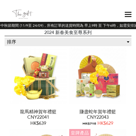
於中秋節期間 (11/9至 24/09)，所有訂單的送貨時間為 早上9時 至 下午6時，如需安
2024 新春美食至尊系列
排序
龍馬精神賀年禮籃
賺盡蛇年賀年禮籃
CNY22041
CNY22043
HK$639
HK$629
HK$718
皇牌產品